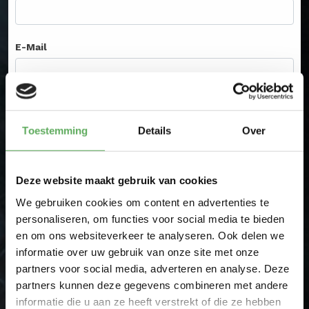
E-Mail
Plaats
Toestemming
Details
Over
Ik heb een vraag
Ik wil bestellen
Deze website maakt gebruik van cookies
Product
We gebruiken cookies om content en advertenties te
personaliseren, om functies voor social media te bieden
en om ons websiteverkeer te analyseren. Ook delen we
informatie over uw gebruik van onze site met onze
Uw vraag
partners voor social media, adverteren en analyse. Deze
partners kunnen deze gegevens combineren met andere
informatie die u aan ze heeft verstrekt of die ze hebben