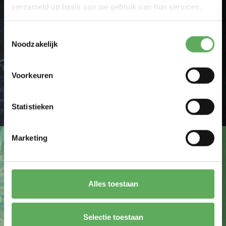
verzameld op basis van uw gebruik van hun services.
Toestemmingsselectie
Noodzakelijk
Ik ga akkoord met de
privacy policy
.
Voorkeuren
FORMULIER VERSTUREN
Statistieken
Marketing
Maatwerk mogelijk
Alles toestaan
Selectie toestaan