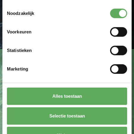
Toestemmingsselectie
Ik ga akkoord met de
privacy policy
.
Noodzakelijk
FORMULIER VERSTUREN
Voorkeuren
Statistieken
Marketing
Maatwerk mogelijk
Alles toestaan
Selectie toestaan
Uitermate geschikt voor mini tractoren