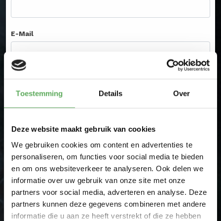
E-Mail
Plaats
Toestemming
Details
Over
Ik heb een vraag
Ik wil bestellen
Deze website maakt gebruik van cookies
Product
We gebruiken cookies om content en advertenties te
personaliseren, om functies voor social media te bieden
en om ons websiteverkeer te analyseren. Ook delen we
informatie over uw gebruik van onze site met onze
Uw vraag
partners voor social media, adverteren en analyse. Deze
partners kunnen deze gegevens combineren met andere
informatie die u aan ze heeft verstrekt of die ze hebben