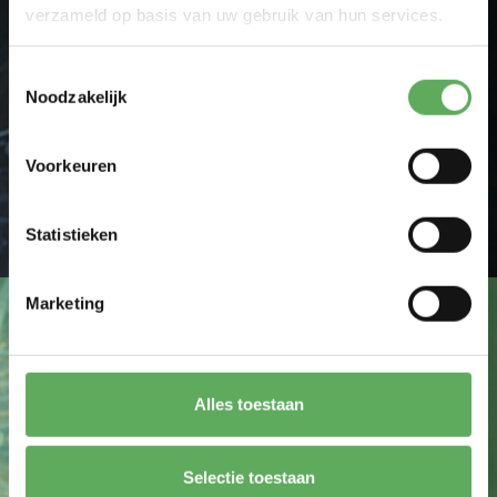
verzameld op basis van uw gebruik van hun services.
Toestemmingsselectie
Noodzakelijk
Ik ga akkoord met de
privacy policy
.
Voorkeuren
FORMULIER VERSTUREN
Statistieken
Marketing
Maatwerk mogelijk
Alles toestaan
Selectie toestaan